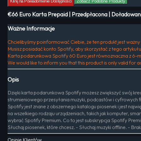
Klinij na Powiadomienie Dostępności
Zobacz Podobne Produkty
€66 Euro Karta Prepaid | Przedpłacona | Doładowania
Ważne Informacje
Chcielibyśmy poinformować Ciebie, że ten produkt jest ważny t
Musisz posiadać konto Spotify, aby skorzystać z tego artykułu
Karta podarunkowa Spotify 60 Euro jest równoznaczna z 6-
We would like to inform you that this product is only valid for 
Opis
Dzięki karta podarunkowa Spotify możesz zwiększyć swój kredy
strumieniowego przesyłania muzyki, podcastów i cyfrowych fil
Spotify jest znane z obszernego katalogu piosenek i jest naj
na wszelkiego rodzaju urządzeniach, takich jak komputer, smar
wybrać Spotify Premium. Co to jest subskrypcja Spotify Premiu
Słuchaj piosenek, które chcesz. - Słuchaj muzyki offline. - Bra
Opinie Klientów