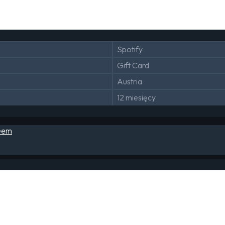
Spotify
Gift Card
Austria
12 miesięcy
deem