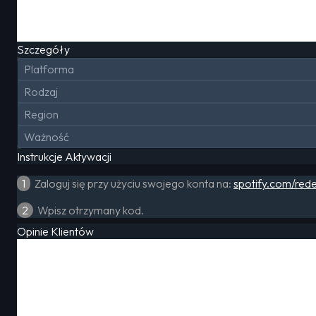
Szczegóły
Platforma
Rodzaj
Region
Ważność
Instrukcje Aktywacji
1
Zaloguj się przy użyciu swojego konta na:
spotify.com/re
2
Wpisz otrzymany kod.
Opinie Klientów