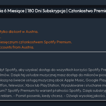
 6 Miesiące | 180 Dni Subskrypcja | Członkostwo Premiu
ylko dla kont w Austria.
.
miesięcznym członkostwem Spotify Premium.
accounts from Austria.
t Spotify, aby uzyskać dostęp do wszystkich korzyści Spotify Pre
mów. Dzięki tej usłudze muzycznej masz dostęp do milionów piosene
większą na świecie usługą muzyczną obok Apple Music, Google Play 
tfon, telewizor, Xbox lub PlayStation. Wyszukiwanie i słuchanie m
m? Spotify Premium to wariant płatności Spotify. Dzięki subskryp
k reklam. - Pomiń piosenki, kiedy chcesz. - Dźwięk wysokiej jakości.