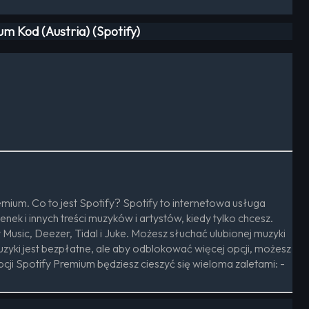
m Kod (Austria) (Spotify)
mium. Co to jest Spotify? Spotify to internetowa usługa
k i innych treści muzyków i artystów, kiedy tylko chcesz.
Music, Deezer, Tidal i Juke. Możesz słuchać ulubionej muzyki
uzyki jest bezpłatne, ale aby odblokować więcej opcji, możesz
cji Spotify Premium będziesz cieszyć się wieloma zaletami: -