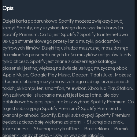
Opis
Dzięki karta podarunkowa Spotify możesz zwiększyć swój
kredyt Spotify, aby uzyskać dostęp do wszystkich korzyści
Spotify Premium. Co to jest Spotify? Spotify to internetowa
usługa strumieniowego przesyłania muzyki, podcastów i
cyfrowych filmów. Dzięki tej usłudze muzycznej masz dostęp
do milionów piosenek i innych treści muzyków i artystów, kiedy
tylko chcesz. Spotify jest znane z obszernego katalogu
piosenek i jest największą na świecie usługą muzyczną obok
Apple Music, Google Play Music, Deezer, Tidal i Juke. Możesz
słuchać ulubionej muzyki na wszelkiego rodzaju urządzeniach,
takich jak komputer, smartfon, telewizor, Xbox lub PlayStation.
Wyszukiwanie i słuchanie muzyki jest bezpłatne, ale aby
odblokować więcej opcji, możesz wybrać Spotify Premium. Co
to jest subskrypcja Spotify Premium? Spotify Premium to
wariant płatności Spotify. Dzięki subskrypcji Spotify Premium
będziesz cieszyć się wieloma zaletami: - Słuchaj piosenek,
które chcesz. - Słuchaj muzyki offline. - Brak reklam. - Pomiń
piosenki, kiedy chcesz. - Dźwięk wysokiej jakości.