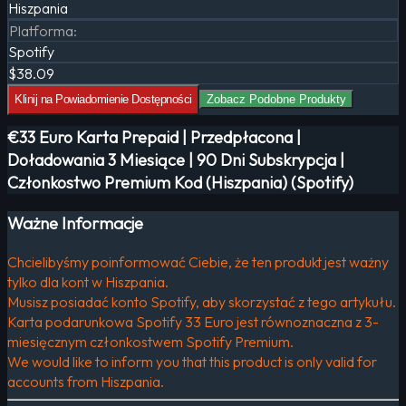
Hiszpania
Platforma
:
Spotify
$38.09
Klinij na Powiadomienie Dostępności
Zobacz Podobne Produkty
€33 Euro Karta Prepaid | Przedpłacona |
Doładowania 3 Miesiące | 90 Dni Subskrypcja |
Członkostwo Premium Kod (Hiszpania) (Spotify)
Ważne Informacje
Chcielibyśmy poinformować Ciebie, że ten produkt jest ważny
tylko dla kont w Hiszpania.
Musisz posiadać konto Spotify, aby skorzystać z tego artykułu.
Karta podarunkowa Spotify 33 Euro jest równoznaczna z 3-
miesięcznym członkostwem Spotify Premium.
We would like to inform you that this product is only valid for
accounts from Hiszpania.