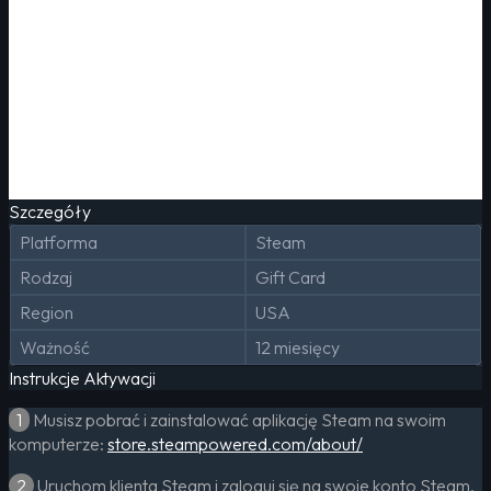
Szczegóły
Platforma
Steam
Rodzaj
Gift Card
Region
USA
Ważność
12 miesięcy
Instrukcje Aktywacji
1
Musisz pobrać i zainstalować aplikację Steam na swoim
komputerze:
store.steampowered.com/about/
2
Uruchom klienta Steam i zaloguj się na swoje konto Steam.