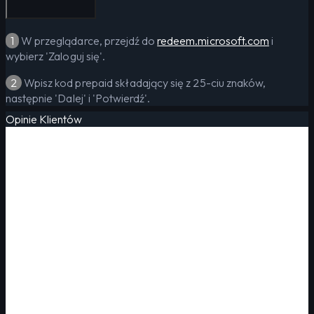
1
W przeglądarce, przejdź do
redeem.microsoft.com
i
wybierz 'Zaloguj się'.
2
Wpisz kod prepaid składający się z 25-ciu znaków,
następnie 'Dalej' i 'Potwierdź'.
Opinie Klientów