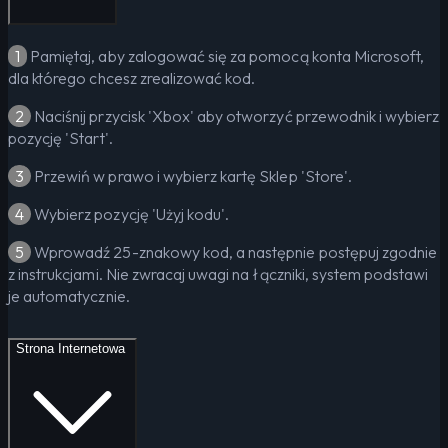
1
Pamiętaj, aby zalogować się za pomocą konta Microsoft,
dla którego chcesz zrealizować kod.
2
Naciśnij przycisk 'Xbox' aby otworzyć przewodnik i wybierz
pozycję 'Start'.
3
Przewiń w prawo i wybierz kartę Sklep 'Store'.
4
Wybierz pozycję 'Użyj kodu'.
5
Wprowadź 25-znakowy kod, a następnie postępuj zgodnie
z instrukcjami. Nie zwracaj uwagi na łączniki, system podstawi
je automatycznie.
Strona Internetowa