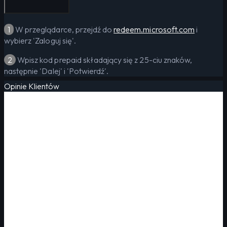
1
W przeglądarce, przejdź do
redeem.microsoft.com
i
wybierz 'Zaloguj się'.
2
Wpisz kod prepaid składający się z 25-ciu znaków,
następnie 'Dalej' i 'Potwierdź'.
Opinie Klientów