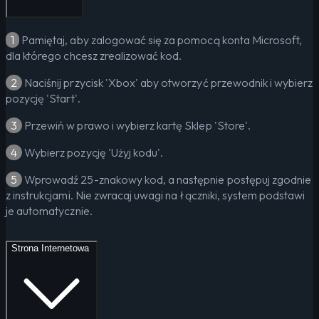
1
Pamiętaj, aby zalogować się za pomocą konta Microsoft,
dla którego chcesz zrealizować kod.
2
Naciśnij przycisk 'Xbox' aby otworzyć przewodnik i wybierz
pozycję 'Start'.
3
Przewiń w prawo i wybierz kartę Sklep 'Store'.
4
Wybierz pozycję 'Użyj kodu'.
5
Wprowadź 25-znakowy kod, a następnie postępuj zgodnie
z instrukcjami. Nie zwracaj uwagi na łączniki, system podstawi
je automatycznie.
Strona Internetowa