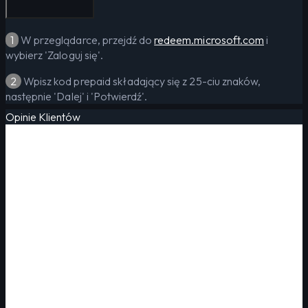
1
W przeglądarce, przejdź do
redeem.microsoft.com
i
wybierz 'Zaloguj się'.
2
Wpisz kod prepaid składający się z 25-ciu znaków,
następnie 'Dalej' i 'Potwierdź'.
Opinie Klientów