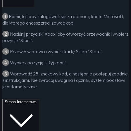
1
Pamiętaj, aby zalogować się za pomocą konta Microsoft,
dla którego chcesz zrealizować kod.
2
Naciśnij przycisk 'Xbox' aby otworzyć przewodnik i wybierz
pozycję 'Start'.
3
Przewiń w prawo i wybierz kartę Sklep 'Store'.
4
Wybierz pozycję 'Użyj kodu'.
5
Wprowadź 25-znakowy kod, a następnie postępuj zgodnie
z instrukcjami. Nie zwracaj uwagi na łączniki, system podstawi
je automatycznie.
Strona Internetowa