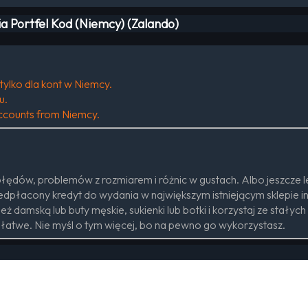
a Portfel Kod (Niemcy) (Zalando)
tylko dla kont w Niemcy.
u.
 accounts from Niemcy.
ędów, problemów z rozmiarem i różnic w gustach. Albo jeszcze le
zedpłacony kredyt do wydania w największym istniejącym sklepie 
odzież damską lub buty męskie, sukienki lub botki i korzystaj ze s
łatwe. Nie myśl o tym więcej, bo na pewno go wykorzystasz.