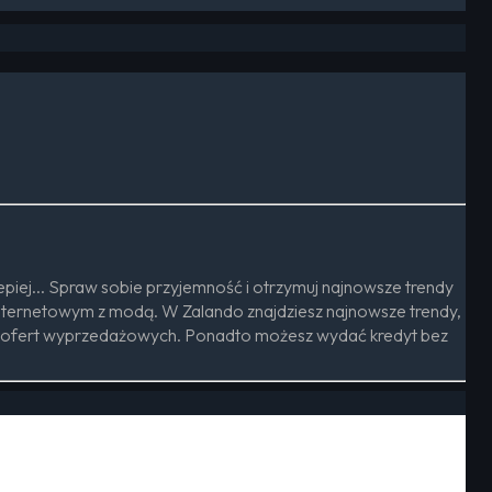
piej... Spraw sobie przyjemność i otrzymuj najnowsze trendy
internetowym z modą. W Zalando znajdziesz najnowsze trendy,
tałych ofert wyprzedażowych. Ponadto możesz wydać kredyt bez