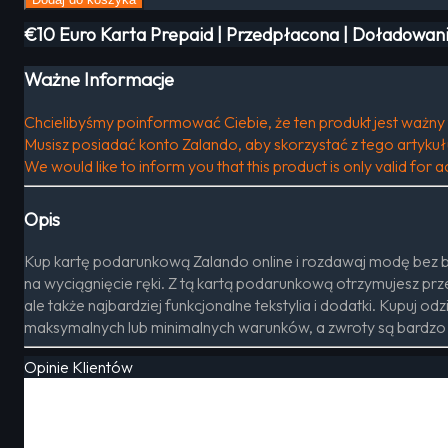
€10 Euro Karta Prepaid | Przedpłacona | Doładowani
Ważne Informacje
Chcielibyśmy poinformować Ciebie, że ten produkt jest ważny 
Musisz posiadać konto Zalando, aby skorzystać z tego artykuł
We would like to inform you that this product is only valid for
Opis
Kup kartę podarunkową Zalando online i rozdawaj modę bez bł
na wyciągnięcie ręki. Z tą kartą podarunkową otrzymujesz pr
ale także najbardziej funkcjonalne tekstylia i dodatki. Kupuj 
maksymalnych lub minimalnych warunków, a zwroty są bardzo 
Opinie Klientów