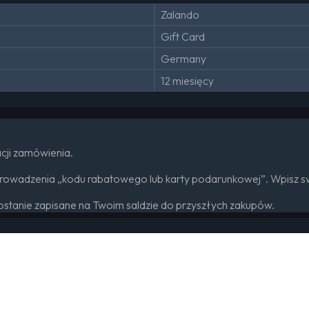
Zalando
Gift Card
Germany
12 miesięcy
acji zamówienia.
rowadzenia „kodu rabatowego lub karty podarunkowej”. Wpisz sw
stanie zapisane na Twoim saldzie do przyszłych zakupów.