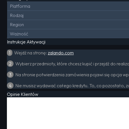
Platforma
Rodzaj
Region
Ważność
Instrukcje Aktywacji
1
Wejdź na stronę:
zalando.com
2
Wybierz przedmioty, które chcesz kupić i przejdź do realiz
3
Na stronie potwierdzenia zamówienia pojawi się opcja wp
4
Nie musisz wydawać całego kredytu. To, co pozostało, zo
Opinie Klientów