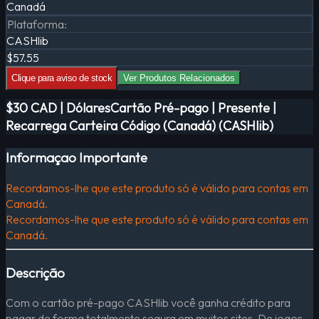
Canadá
Plataforma
:
CASHlib
$57.55
Clique para aviso de stock
Ver Produtos Relacionados
$30 CAD | DólaresCartão Pré-pago | Presente |
Recarrega Carteira Código (Canadá) (CASHlib)
Informaçao Importante
Recordamos-lhe que este produto só é válido para contas em
Canadá.
Recordamos-lhe que este produto só é válido para contas em
Canadá.
Descrição
Com o cartão pré-pago CASHlib você ganha crédito para
pagar de forma totalmente segura em muitos sites. De jogos