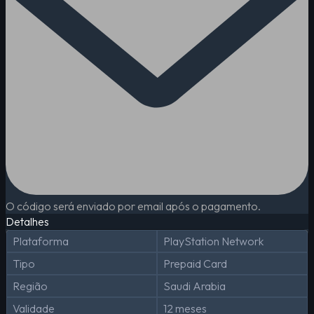
O código será enviado por email após o pagamento.
Detalhes
Plataforma
PlayStation Network
Tipo
Prepaid Card
Região
Saudi Arabia
Validade
12 meses