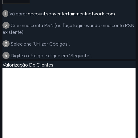
1
Vá para:
account.sonyentertainmentnetwork.com
2
Crie uma conta PSN (ou faça login usando uma conta PSN
existente).
3
Selecione 'Utilizar Códigos'.
4
Digite o código e clique em 'Seguinte'.
Valorização De Clientes