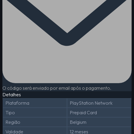
O código será enviado por email após o pagamento.
Detalhes
Plataforma
PlayStation Network
Tipo
Prepaid Card
Região
Belgium
Validade
12 meses