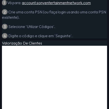
1
Vá para:
account.sonyentertainmentnetwork.com
2
Crie uma conta PSN (ou faça login usando uma conta PSN
existente).
3
Selecione 'Utilizar Códigos'.
4
Digite o código e clique em 'Seguinte'.
Valorização De Clientes