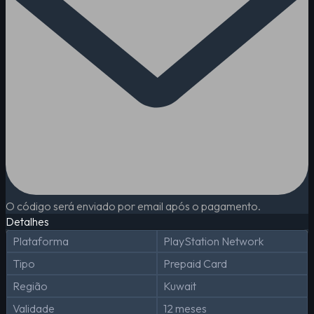
O código será enviado por email após o pagamento.
Detalhes
Plataforma
PlayStation Network
Tipo
Prepaid Card
Região
Kuwait
Validade
12 meses