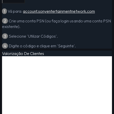
1
Vá para:
account.sonyentertainmentnetwork.com
2
Crie uma conta PSN (ou faça login usando uma conta PSN
existente).
3
Selecione 'Utilizar Códigos'.
4
Digite o código e clique em 'Seguinte'.
Valorização De Clientes