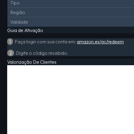
Tipo
Região
Validade
Guia de Ativação
1
Faça login com sua conta em:
amazon.es/gc/redeem
2
Digite o código recebido.
Valorização De Clientes