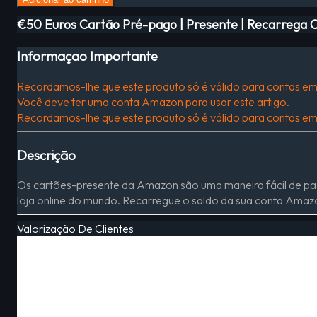
€50 Euros Cartão Pré-pago | Presente | Recarrega 
Informaçao Importante
Recordamos-lhe que este produto só é válido para contas e
Você deve ter uma conta Amazon para usar este artigo.
Recordamos-lhe que este produto só é válido para contas e
Descrição
Os cartões-presente da Amazon são uma maneira fácil de pa
loja online do mundo. Recarregue o saldo da sua conta Amaz
Valorização De Clientes