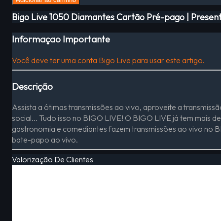
Bigo Live 1050 Diamantes Cartão Pré-pago | Presente
Informaçao Importante
Você deve ter uma conta Bigo Live para usar este artigo.
Descrição
Assista a ótimas transmissões ao vivo, aproveite a transmiss
social... Tudo isso no BIGO LIVE! O BIGO LIVE já tem mais d
gastronomia e comediantes fazem transmissões ao vivo no BIG
bate-papo ao vivo.
Valorização De Clientes