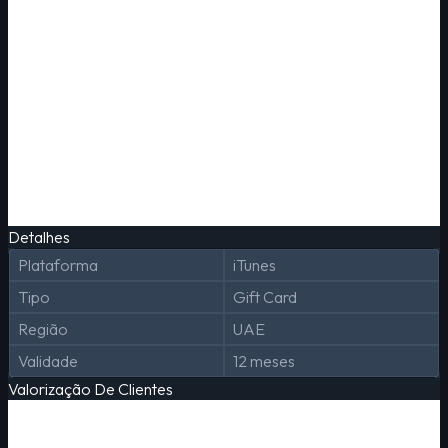
Detalhes
Plataforma
iTunes
Tipo
Gift Card
Região
UAE
Validade
12 meses
Valorização De Clientes