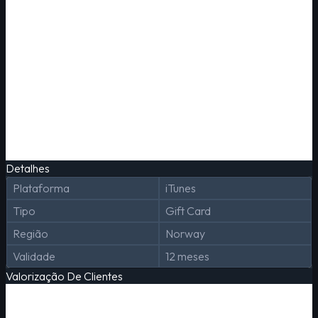
Detalhes
Plataforma
iTunes
Tipo
Gift Card
Região
Norway
Validade
12 meses
Valorização De Clientes