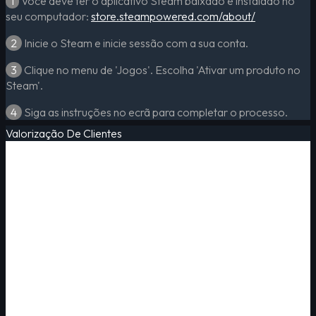
1
Você deve ter o aplicativo Steam baixado e instalado no
seu computador:
store.steampowered.com/about/
2
Inicie o Steam e inicie sessão com a sua conta.
3
Clique no menu de 'Jogos'. Escolha 'Ativar um produto no
Steam'.
4
Siga as instruções no ecrã para completar o processo.
Valorização De Clientes