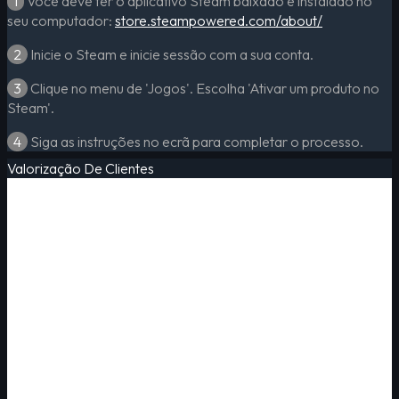
1
Você deve ter o aplicativo Steam baixado e instalado no
seu computador:
store.steampowered.com/about/
2
Inicie o Steam e inicie sessão com a sua conta.
3
Clique no menu de 'Jogos'. Escolha 'Ativar um produto no
Steam'.
4
Siga as instruções no ecrã para completar o processo.
Valorização De Clientes