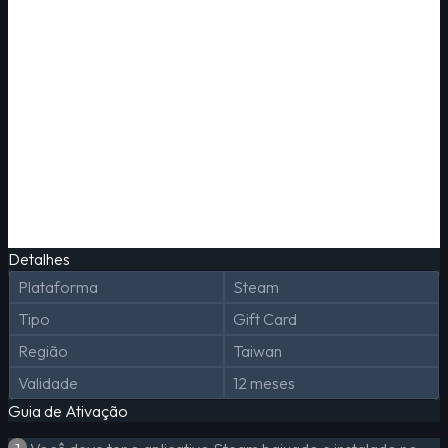
Detalhes
Plataforma
Steam
Tipo
Gift Card
Região
Taiwan
Validade
12 meses
Guia de Ativação