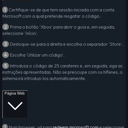
1
Certifique-se de que tem sessão iniciada com a conta
Microsoft com a qual pretende resgatar o código.
2
Prima o botão 'Xbox' para abrir o guia e, em seguida,
seleccione 'Início'.
3
Desloque-se para a direita e escolha o separador 'Store'.
4
Escolha 'Utilizar um código'.
5
Introduza o código de 25 carateres e, em seguida, siga as
instruções apresentadas. Não se preocupe com os hífenes, o
sistema irá introduzi-los automaticamente.
Página Web
1
Num browser, vá para
redeem.microsoft.com
e seleccione