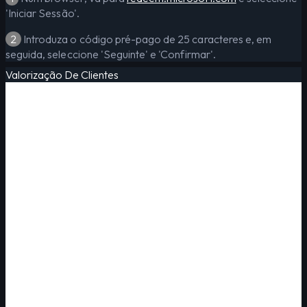
'Iniciar Sessão'.
2
Introduza o código pré-pago de 25 caracteres e, em
seguida, seleccione 'Seguinte' e 'Confirmar'.
Valorização De Clientes