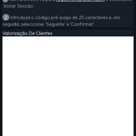
'Iniciar Sessão'.
2
Introduza o código pré-pago de 25 caracteres e, em
seguida, seleccione 'Seguinte' e 'Confirmar'.
Valorização De Clientes