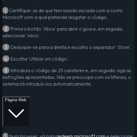
1
Certifique-se de que tem sessão iniciada com a conta
Microsoft com a qual pretende resgatar o código.
2
Prima o botão 'Xbox' para abrir o guia e, em seguida,
seleccione 'Início'.
3
Desloque-se para a direita e escolha o separador 'Store'.
4
Escolha 'Utilizar um código'.
5
Introduza o código de 25 carateres e, em seguida, siga as
instruções apresentadas. Não se preocupe com os hífenes, o
sistema irá introduzi-los automaticamente.
Página Web
1
Num browser, vá para
redeem.microsoft.com
e seleccione