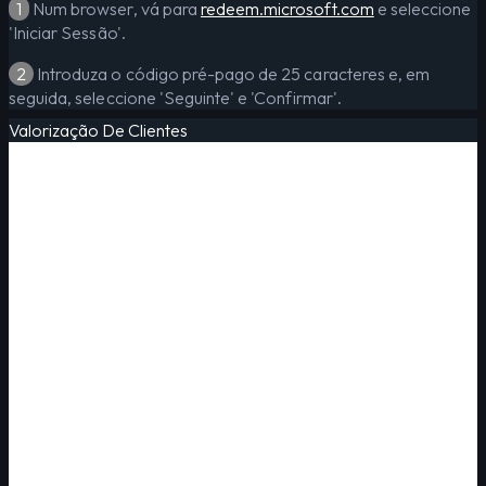
1
Num browser, vá para
redeem.microsoft.com
e seleccione
'Iniciar Sessão'.
2
Introduza o código pré-pago de 25 caracteres e, em
seguida, seleccione 'Seguinte' e 'Confirmar'.
Valorização De Clientes