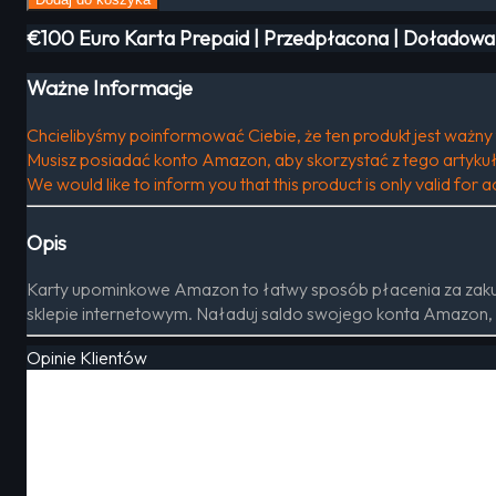
€100 Euro Karta Prepaid | Przedpłacona | Doładowan
Ważne Informacje
Chcielibyśmy poinformować Ciebie, że ten produkt jest ważny t
Musisz posiadać konto Amazon, aby skorzystać z tego artykuł
We would like to inform you that this product is only valid for
Opis
Karty upominkowe Amazon to łatwy sposób płacenia za zakup
sklepie internetowym. Naładuj saldo swojego konta Amazon, a
Opinie Klientów