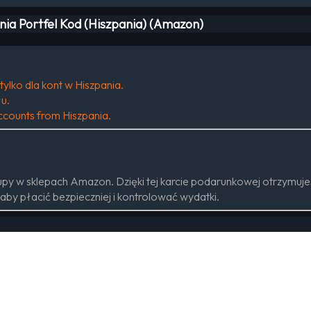
ia Portfel Kod (Hiszpania) (Amazon)
ylko dla kont w Hiszpania.
u.
 accounts from Hiszpania.
y w sklepach Amazon. Dzięki tej karcie podarunkowej otrzymuje
by płacić bezpieczniej i kontrolować wydatki.