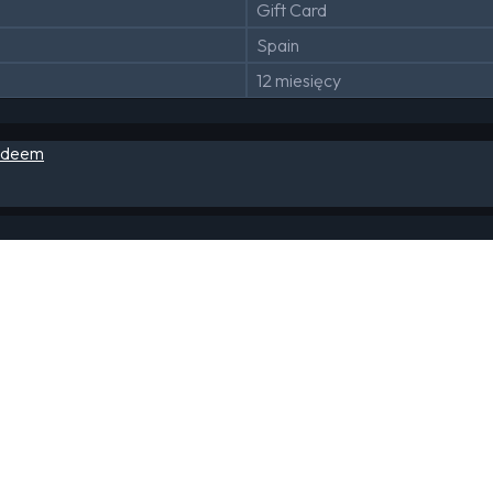
Gift Card
Spain
12 miesięcy
edeem