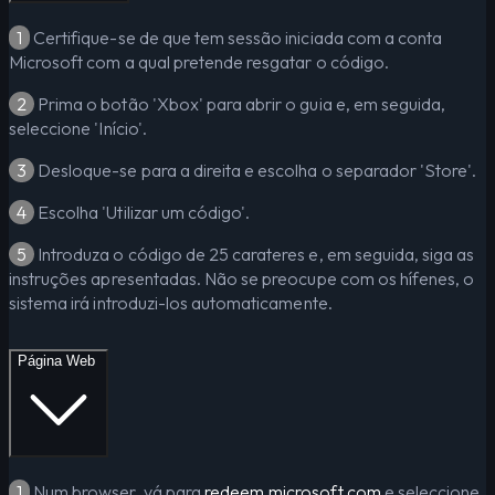
1
Certifique-se de que tem sessão iniciada com a conta
Microsoft com a qual pretende resgatar o código.
2
Prima o botão 'Xbox' para abrir o guia e, em seguida,
seleccione 'Início'.
3
Desloque-se para a direita e escolha o separador 'Store'.
4
Escolha 'Utilizar um código'.
5
Introduza o código de 25 carateres e, em seguida, siga as
instruções apresentadas. Não se preocupe com os hífenes, o
sistema irá introduzi-los automaticamente.
Página Web
1
Num browser, vá para
redeem.microsoft.com
e seleccione