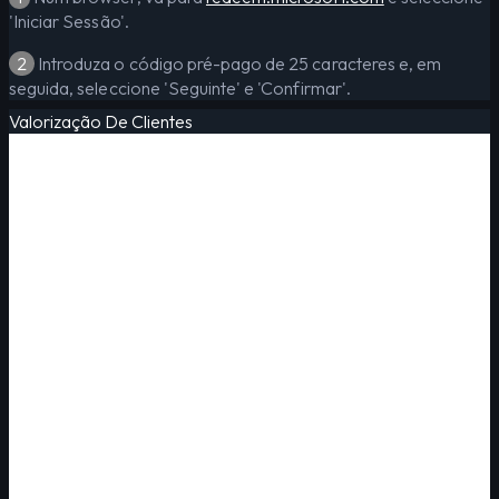
'Iniciar Sessão'.
2
Introduza o código pré-pago de 25 caracteres e, em
seguida, seleccione 'Seguinte' e 'Confirmar'.
Valorização De Clientes