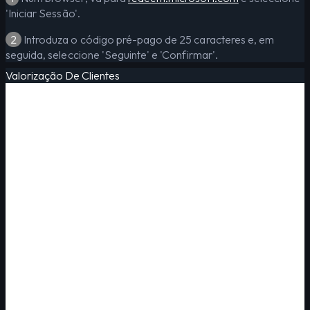
'Iniciar Sessão'.
2
Introduza o código pré-pago de 25 caracteres e, em
seguida, seleccione 'Seguinte' e 'Confirmar'.
Valorização De Clientes