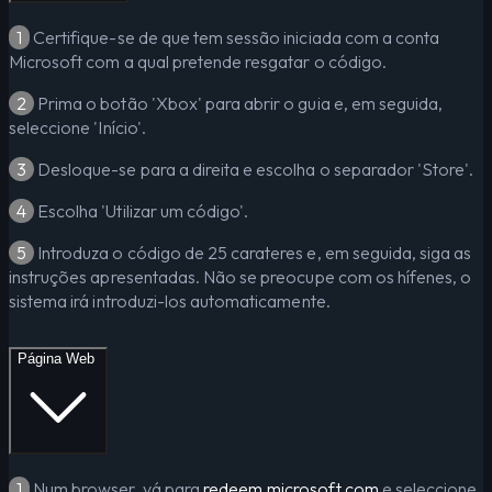
1
Certifique-se de que tem sessão iniciada com a conta
Microsoft com a qual pretende resgatar o código.
2
Prima o botão 'Xbox' para abrir o guia e, em seguida,
seleccione 'Início'.
3
Desloque-se para a direita e escolha o separador 'Store'.
4
Escolha 'Utilizar um código'.
5
Introduza o código de 25 carateres e, em seguida, siga as
instruções apresentadas. Não se preocupe com os hífenes, o
sistema irá introduzi-los automaticamente.
Página Web
1
Num browser, vá para
redeem.microsoft.com
e seleccione