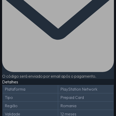
O código será enviado por email após o pagamento.
Detalhes
Plataforma
PlayStation Network
Tipo
Prepaid Card
Região
Romania
Validade
12 meses