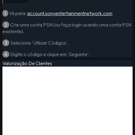
1
Vá para:
account.sonyentertainmentnetwork.com
2
Crie uma conta PSN (ou faça login usando uma conta PSN
existente).
3
Selecione 'Utilizar Códigos'.
4
Digite o código e clique em 'Seguinte'.
Valorização De Clientes