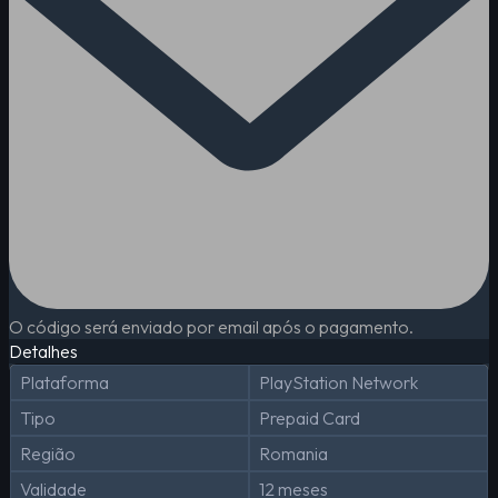
O código será enviado por email após o pagamento.
Detalhes
Plataforma
PlayStation Network
Tipo
Prepaid Card
Região
Romania
Validade
12 meses