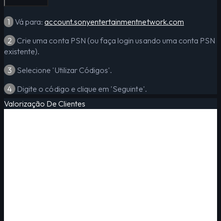
1
Vá para:
account.sonyentertainmentnetwork.com
2
Crie uma conta PSN (ou faça login usando uma conta PSN
existente).
3
Selecione 'Utilizar Códigos'.
4
Digite o código e clique em 'Seguinte'.
Valorização De Clientes